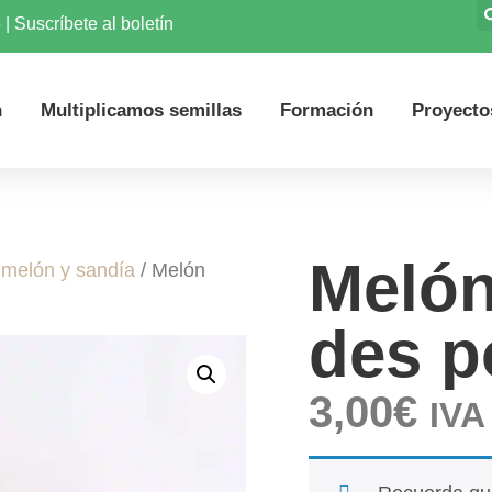
o
|
Suscríbete al boletín
n
Multiplicamos semillas
Formación
Proyecto
Melón
 melón y sandía
/ Melón
des p
3,00
€
IVA