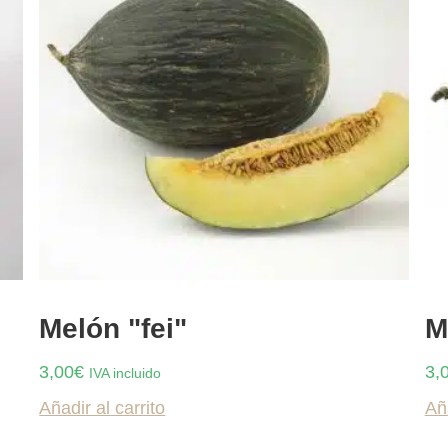
Melón "fei"
M
3,00
€
3,
IVA incluido
Añadir al carrito
Aña