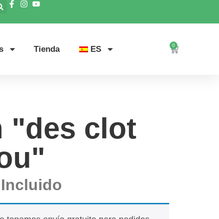
0
s
Tienda
ES
 "des clot
ou"
 Incluido