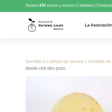
Somos
434
socios y socias
|
Colabora
|
Contact
La Asociació
Semillas
/
Cultivos de Verano
/
Semillas de
desde clot des pozo