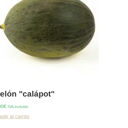
elón "calápot"
00
€
IVA incluido
dir al carrito