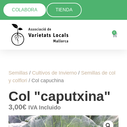
COLABORA
TIENDA
0
Semillas
/
Cultivos de Invierno
/
Semillas de col
y colflori
/ Col capuchina
Col "caputxina"
3,00
€
IVA Incluido