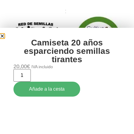
Formamos parte de:
Camiseta 20 años
esparciendo semillas
tirantes
20,00
€
IVA incluido
Añade a la cesta
Aviso legal
–
Política de Privacidad
–
Política de Cookies