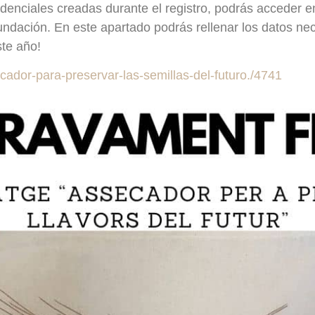
redenciales creadas durante el registro, podrás acceder 
Fundación. En este apartado podrás rellenar los datos n
ste año!
cador-para-preservar-las-semillas-del-futuro./4741