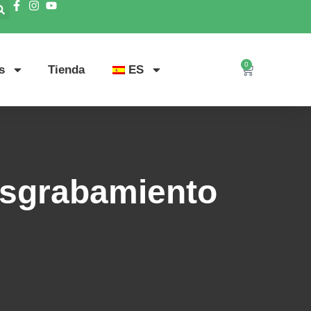
0
s
Tienda
ES
sgrabamiento