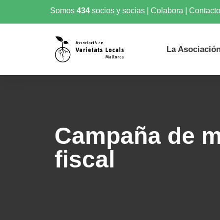
Somos
434
socios y socias
|
Colabora
|
Contact
La Asociació
Campaña de m
fiscal