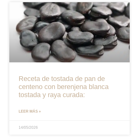
Receta de tostada de pan de
centeno con berenjena blanca
tostada y raya curada:
LEER MÁS »
14/05/2026