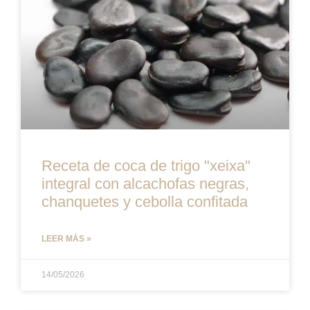
Receta de coca de trigo "xeixa"
integral con alcachofas negras,
chanquetes y cebolla confitada
LEER MÁS »
14/05/2026