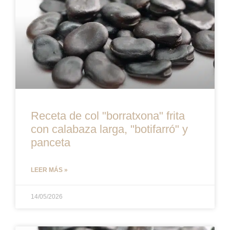
Receta de col "borratxona" frita
con calabaza larga, "botifarró" y
panceta
LEER MÁS »
14/05/2026