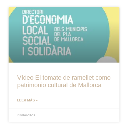
Vídeo El tomate de ramellet como
patrimonio cultural de Mallorca
LEER MÁS »
23/04/2023