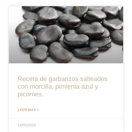
Receta de garbanzos salteados
con morcilla, pimienta azul y
picornes.
LEER MÁS »
14/05/2026