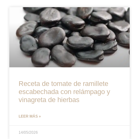
Receta de tomate de ramillete
escabechada con relámpago y
vinagreta de hierbas
LEER MÁS »
14/05/2026